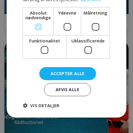
Absolut
Ydeevne
Målretning
nødvendige
Black Friday
Funktionalitet
Uklassificerede
ACCEPTER ALLE
AFVIS ALLE
VIS DETALJER