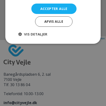
Europcar
ACCEPTER ALLE
Sjællandsgade 42, 7100 Vejle
AFVIS ALLE
Rutevejledning
VIS DETALJER
Leaflet
| Map data ©
OpenStreetMap
contributors, Imagery ©
Mapbox
Banegårdspladsen 6, 2. sal
7100 Vejle
Tlf. 30 13 86 04
Telefontid: 10.00-13.00
info@cityvejle.dk