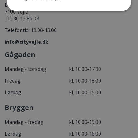
Banegårdspladsen 6, 2. sal
7100 Vejle
Tlf. 30 13 86 04
Telefontid: 10.00-13.00
info@cityvejle.dk
Gågaden
Mandag - torsdag
kl. 10.00-17.30
Fredag
kl. 10.00-18.00
Lørdag
kl. 10.00-15.00
Bryggen
Mandag - fredag
kl. 10.00-19.00
Lørdag
kl. 10.00-16.00