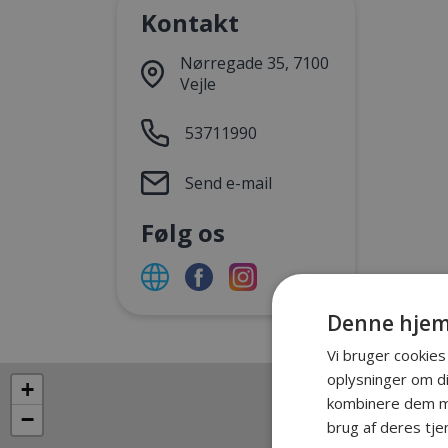
Kontakt
Nørregade 35, 7100
Vejle
53711990
Send e-mail
Følg os
Denne hjem
Vi bruger cookies 
oplysninger om d
+
kombinere dem me
−
brug af deres tje