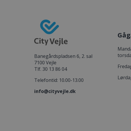
Gåg
Manda
torsd
Banegårdspladsen 6, 2. sal
7100 Vejle
Freda
Tlf. 30 13 86 04
Lørda
Telefontid: 10.00-13.00
info@cityvejle.dk