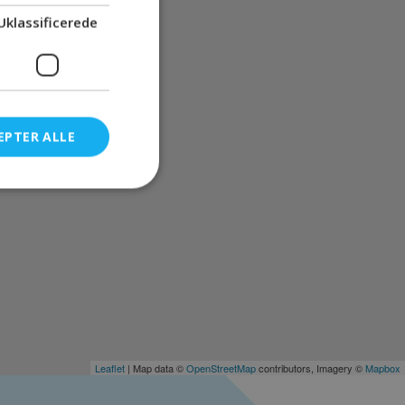
Uklassificerede
EPTER ALLE
Leaflet
| Map data ©
OpenStreetMap
contributors, Imagery ©
Mapbox