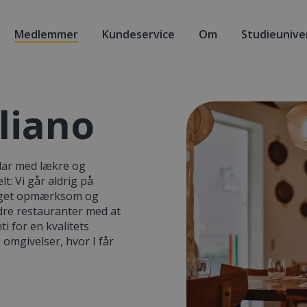
Medlemmer
Kundeservice
Om
Studieunive
aliano
klar med lækre og
t: Vi går aldrig på
meget opmærksom og
ndre restauranter med at
i for en kvalitets
e omgivelser, hvor I får