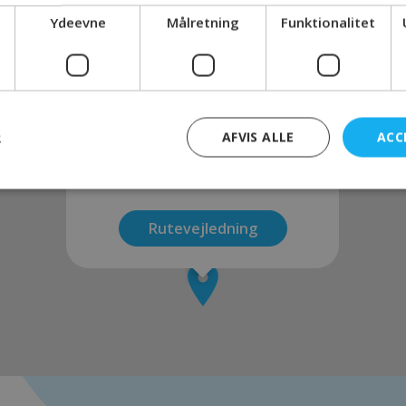
Ydeevne
Målretning
Funktionalitet
RESTAURANTER, CAFÉER OG BARER
L'angolo Italiano
R
AFVIS ALLE
ACC
Nørregade 35, 7100 Vejle
Rutevejledning