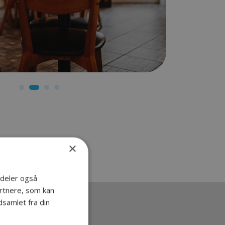
×
i deler også
rtnere, som kan
samlet fra din