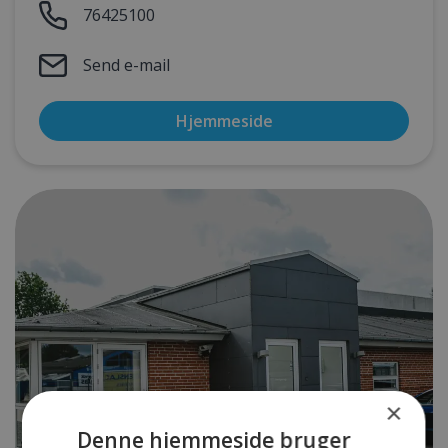
76425100
Send e-mail
Hjemmeside
×
Denne hjemmeside bruger